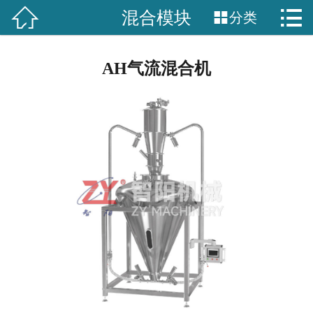


混合模块

分类
网站首页

关于我们
AH气流混合机
产品中心
新闻中心
工程案例
服务中心
联系我们